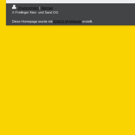
Druckversion
|
Sitemap
© Freilinger Kies- und Sand OG
Diese Homepage wurde mit
IONOS MyWebsite
erstellt.