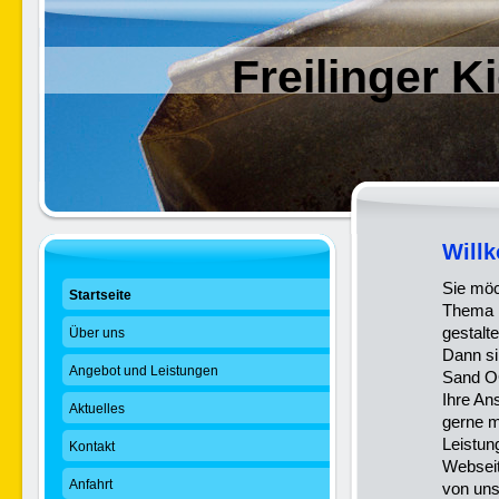
Freilinger 
Will
Sie möc
Startseite
Thema 
gestalte
Über uns
Dann si
Angebot und Leistungen
Sand OG
Ihre An
Aktuelles
gerne m
Leistun
Kontakt
Webseit
Anfahrt
von uns